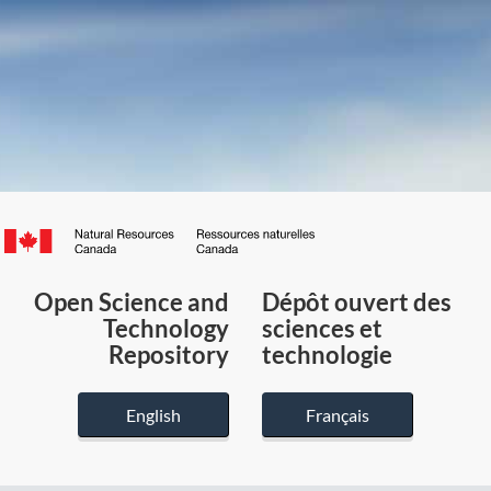
Canada.ca
/
Gouvernement
Open Science and
Dépôt ouvert des
du
Technology
sciences et
Canada
Repository
technologie
English
Français