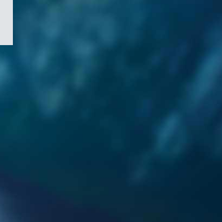
/
Symbole
du
gouvernement
du
Canada