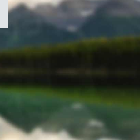
/
Symbole
du
gouvernement
du
Canada