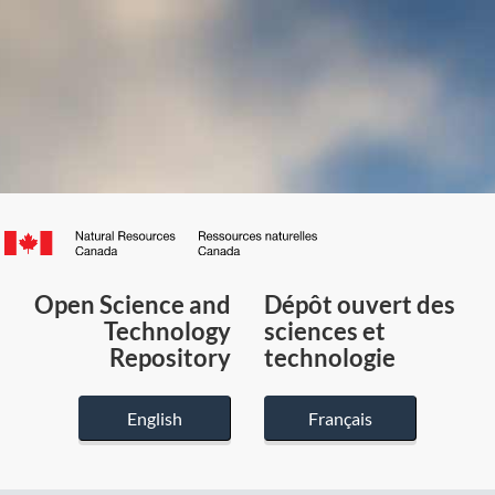
Canada.ca
/
Gouvernement
Open Science and
Dépôt ouvert des
du
Technology
sciences et
Canada
Repository
technologie
English
Français