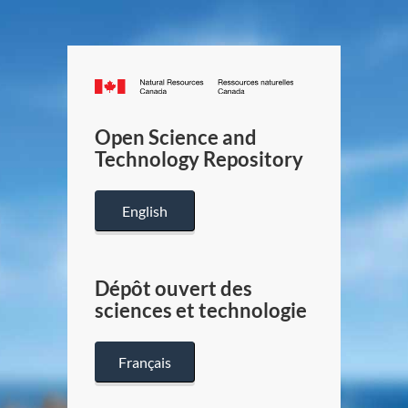
Canada.ca
/
Gouverneme
Open Science and
du
Technology Repository
Canada
English
Dépôt ouvert des
sciences et technologie
Français