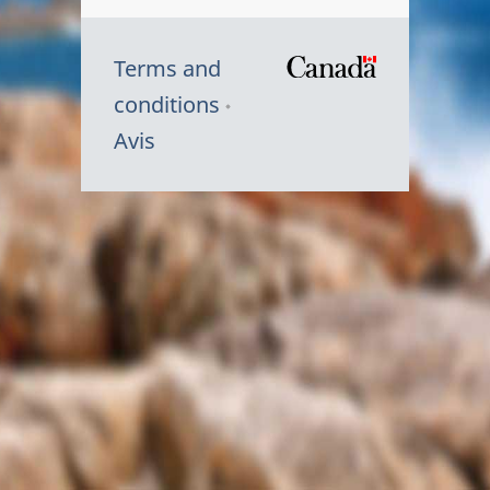
Terms and
/
conditions
Symbole
Avis
du
gouvernem
du
Canada