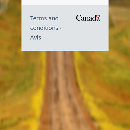
Terms and
/
conditions
Symbole
Avis
du
gouvernem
du
Canada