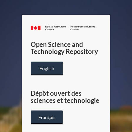
Canada.ca
/
Gouverneme
Open Science and
du
Technology Repository
Canada
English
Dépôt ouvert des
sciences et technologie
Français