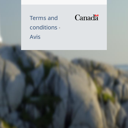
Terms and
/
conditions
Symbole
Avis
du
gouvernem
du
Canada