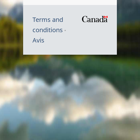
Terms and
/
conditions
Symbole
Avis
du
gouvernem
du
Canada