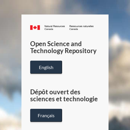
Canada.ca
/
Gouverneme
Open Science and
du
Technology Repository
Canada
English
Dépôt ouvert des
sciences et technologie
Français