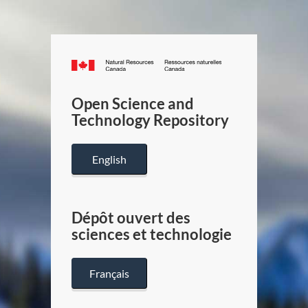
Canada.ca
/
Gouverneme
Open Science and
du
Technology Repository
Canada
English
Dépôt ouvert des
sciences et technologie
Français