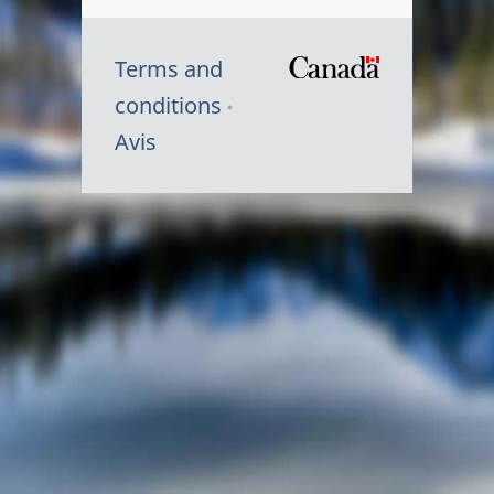
Terms and
/
conditions
Symbole
Avis
du
gouvernem
du
Canada