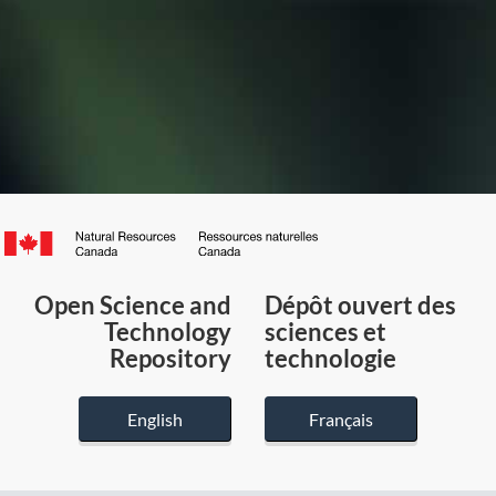
Canada.ca
/
Gouvernement
Open Science and
Dépôt ouvert des
du
Technology
sciences et
Canada
Repository
technologie
English
Français