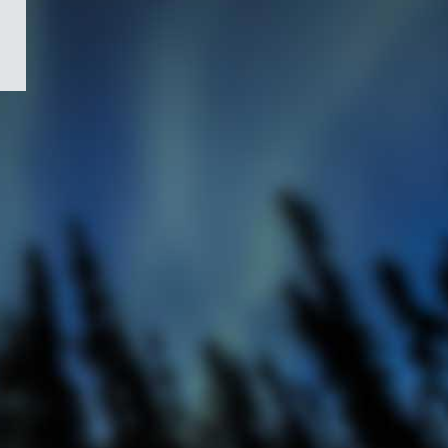
/
Symbole
du
gouvernement
du
Canada