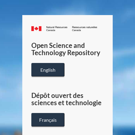
Canada.ca
/
Gouverneme
Open Science and
du
Technology Repository
Canada
English
Dépôt ouvert des
sciences et technologie
Français