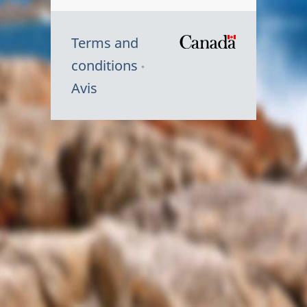
Terms and
/
conditions
Symbole
Avis
du
gouvernem
du
Canada