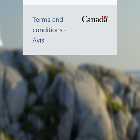
Terms and
/
conditions
Symbole
Avis
du
gouvernem
du
Canada