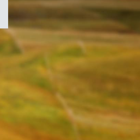
/
Symbole
du
gouvernement
du
Canada