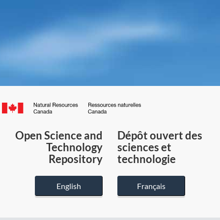
Canada.ca
/
Gouvernement
Open Science and
Dépôt ouvert des
du
Technology
sciences et
Canada
Repository
technologie
English
Français