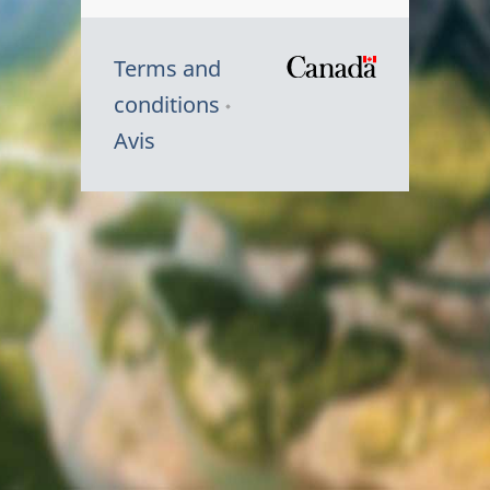
Terms and
/
conditions
Symbole
Avis
du
gouvernem
du
Canada