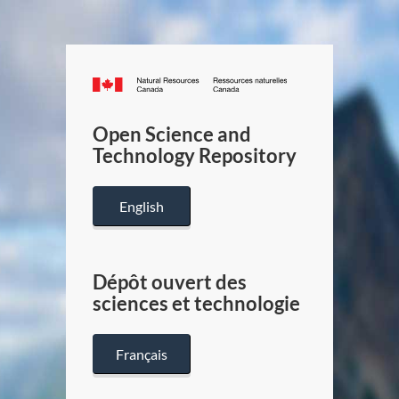
Canada.ca
/
Gouverneme
Open Science and
du
Technology Repository
Canada
English
Dépôt ouvert des
sciences et technologie
Français