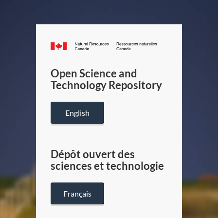
Canada.ca
/
Gouverneme
Open Science and
du
Technology Repository
Canada
English
Dépôt ouvert des
sciences et technologie
Français