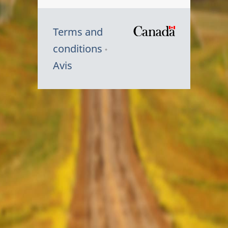
Terms and
/
conditions
Symbole
Avis
du
gouvernem
du
Canada