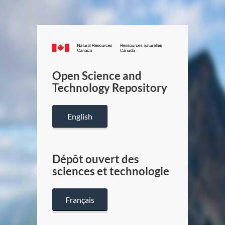
Canada.ca
/
Gouverneme
Open Science and
du
Technology Repository
Canada
English
Dépôt ouvert des
sciences et technologie
Français