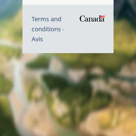
Terms and
/
conditions
Symbole
Avis
du
gouvernem
du
Canada