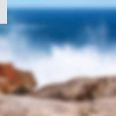
/
Symbole
du
gouvernement
du
Canada