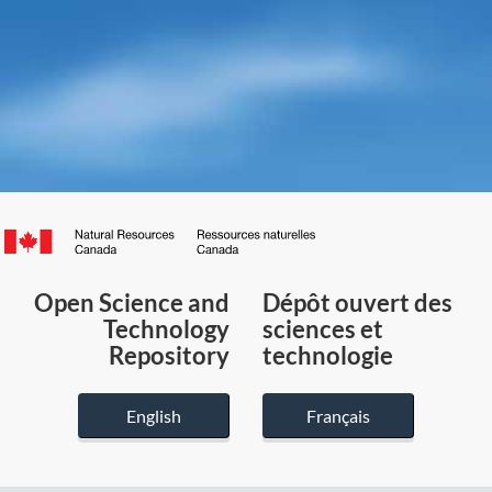
Canada.ca
/
Gouvernement
Open Science and
Dépôt ouvert des
du
Technology
sciences et
Canada
Repository
technologie
English
Français