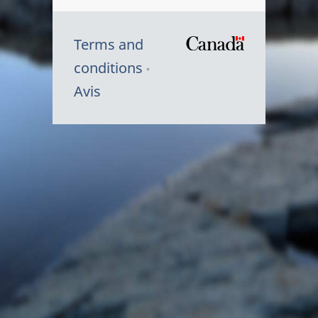
Terms and
/
conditions
Symbole
Avis
du
gouvernem
du
Canada