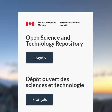
Canada.ca
/
Gouverneme
Open Science and
du
Technology Repository
Canada
English
Dépôt ouvert des
sciences et technologie
Français