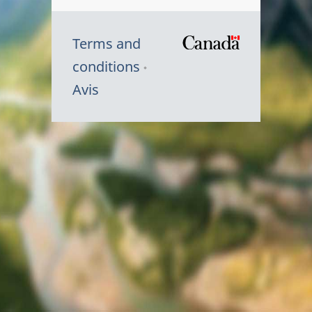
Terms and
/
conditions
Symbole
Avis
du
gouvernem
du
Canada