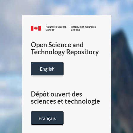
Canada.ca
/
Gouverneme
Open Science and
du
Technology Repository
Canada
English
Dépôt ouvert des
sciences et technologie
Français