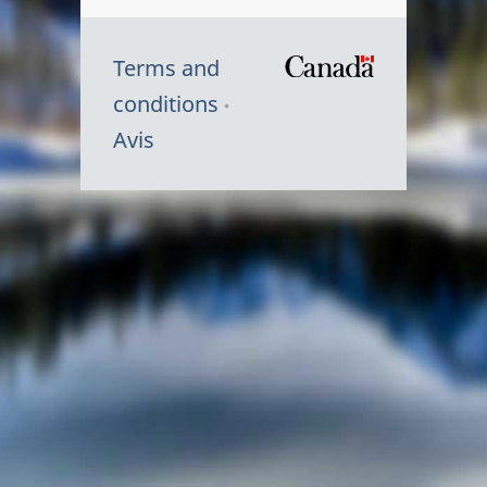
Terms and
/
conditions
Symbole
Avis
du
gouvernem
du
Canada