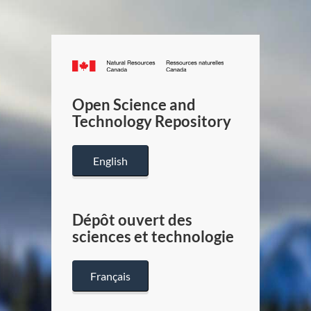
Canada.ca
/
Gouverneme
Open Science and
du
Technology Repository
Canada
English
Dépôt ouvert des
sciences et technologie
Français