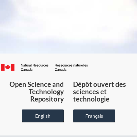
Canada.ca
/
Gouvernement
Open Science and
Dépôt ouvert des
du
Technology
sciences et
Canada
Repository
technologie
English
Français