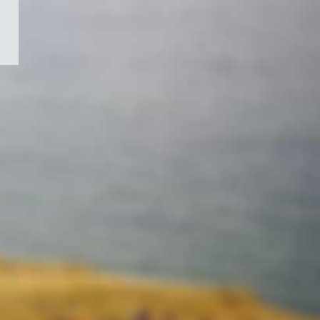
/
Symbole
du
gouvernement
du
Canada