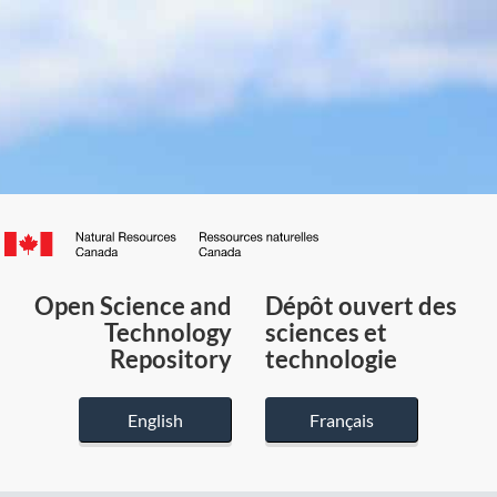
Canada.ca
/
Gouvernement
Open Science and
Dépôt ouvert des
du
Technology
sciences et
Canada
Repository
technologie
English
Français