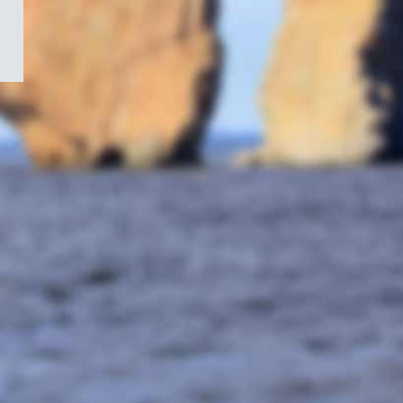
/
Symbole
du
gouvernement
du
Canada