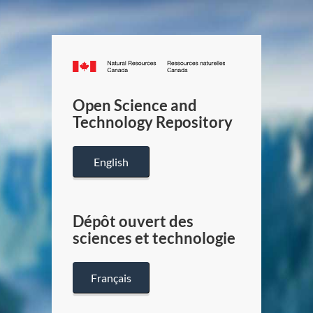
Canada.ca
/
Gouverneme
Open Science and
du
Technology Repository
Canada
English
Dépôt ouvert des
sciences et technologie
Français