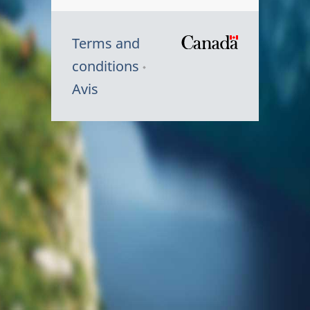
Terms and
/
conditions
Symbole
Avis
du
gouvernem
du
Canada