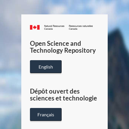
Canada.ca
/
Gouverneme
Open Science and
du
Technology Repository
Canada
English
Dépôt ouvert des
sciences et technologie
Français