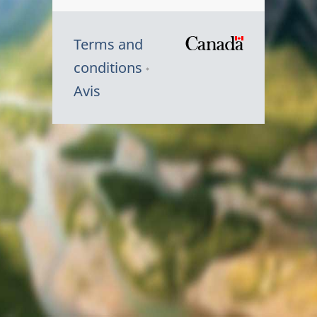
Terms and
/
conditions
Symbole
Avis
du
gouvernem
du
Canada