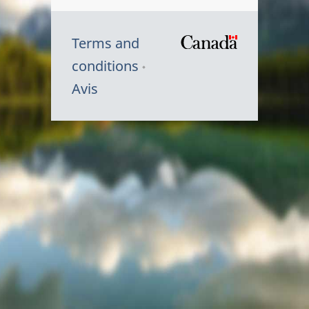
Terms and
/
conditions
Symbole
Avis
du
gouvernem
du
Canada