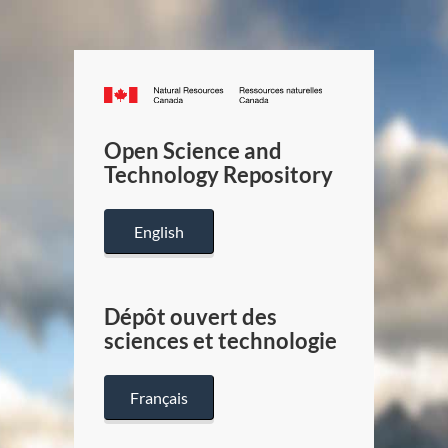
Canada.ca
/
Gouverneme
Open Science and
du
Technology Repository
Canada
English
Dépôt ouvert des
sciences et technologie
Français