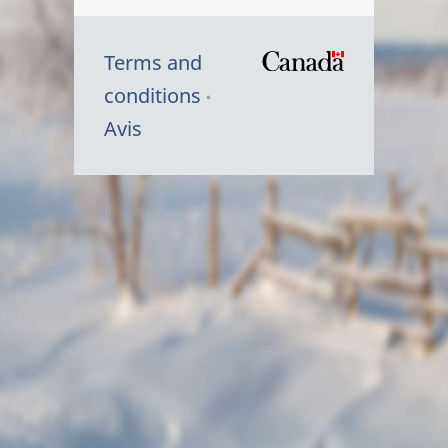
Terms and
/
conditions
Symbole
Avis
du
gouvernem
du
Canada