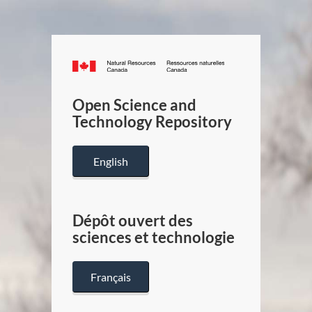
Canada.ca
/
Gouverneme
Open Science and
du
Technology Repository
Canada
English
Dépôt ouvert des
sciences et technologie
Français