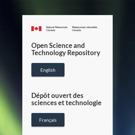
Canada.ca
/
Gouverneme
Open Science and
du
Technology Repository
Canada
English
Dépôt ouvert des
sciences et technologie
Français