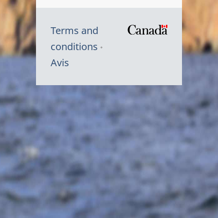
Terms and
/
conditions
Symbole
Avis
du
gouvernem
du
Canada