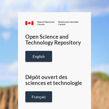
Canada.ca
/
Gouverneme
Open Science and
du
Technology Repository
Canada
English
Dépôt ouvert des
sciences et technologie
Français