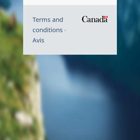
Terms and
/
conditions
Symbole
Avis
du
gouvernem
du
Canada