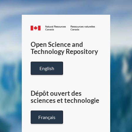
Canada.ca
/
Gouverneme
Open Science and
du
Technology Repository
Canada
English
Dépôt ouvert des
sciences et technologie
Français