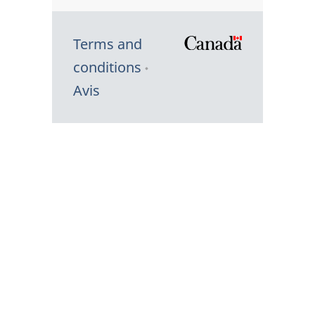
Terms and
/
conditions
Symbole
Avis
du
gouvernem
du
Canada