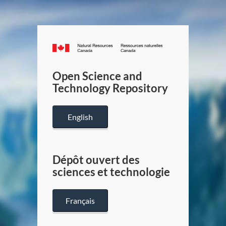
Canada.ca
/
Gouverneme
Open Science and
du
Technology Repository
Canada
English
Dépôt ouvert des
sciences et technologie
Français