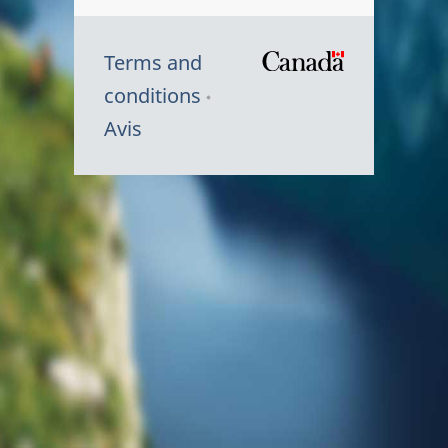
Terms and
/
conditions
Symbole
Avis
du
gouvernem
du
Canada