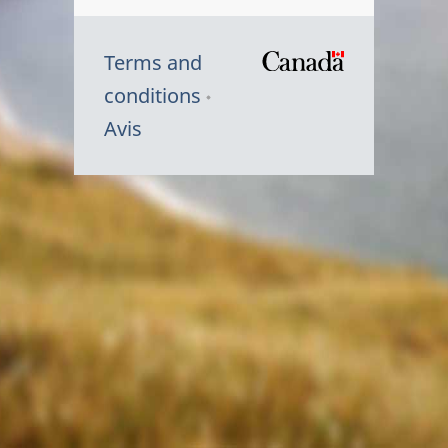
Terms and
/
conditions
Symbole
Avis
du
gouvernem
du
Canada