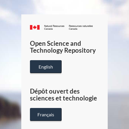
Canada.ca
/
Gouverneme
Open Science and
du
Technology Repository
Canada
English
Dépôt ouvert des
sciences et technologie
Français