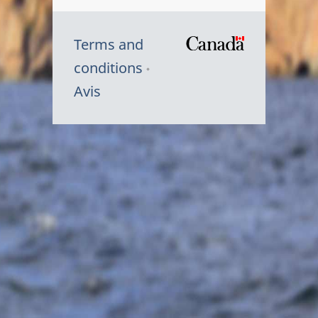
Terms and
/
conditions
Symbole
Avis
du
gouvernem
du
Canada