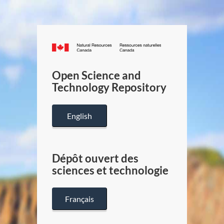
Canada.ca
/
Gouverneme
Open Science and
du
Technology Repository
Canada
English
Dépôt ouvert des
sciences et technologie
Français