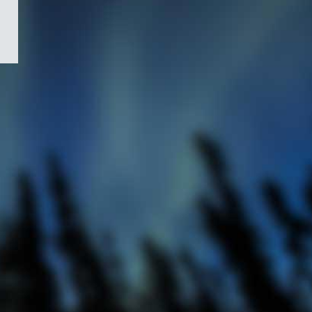
/
Symbole
du
gouvernement
du
Canada