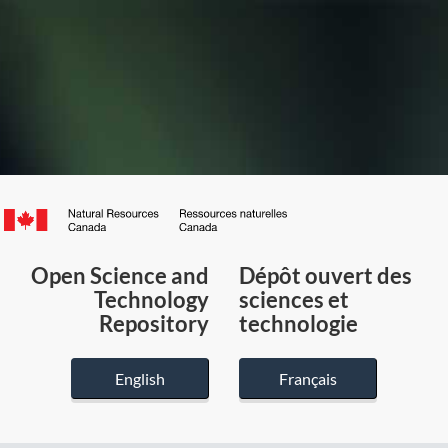
Canada.ca
/
Gouvernement
Open Science and
Dépôt ouvert des
du
Technology
sciences et
Canada
Repository
technologie
English
Français