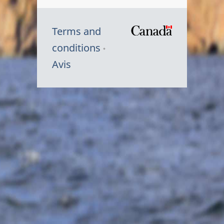
Terms and
/
conditions
Symbole
Avis
du
gouvernem
du
Canada