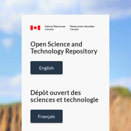
Canada.ca
/
Gouverneme
Open Science and
du
Technology Repository
Canada
English
Dépôt ouvert des
sciences et technologie
Français