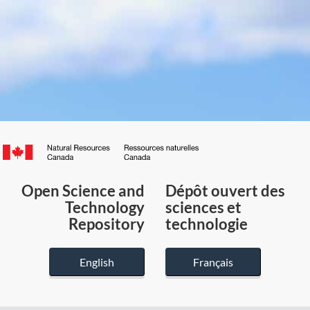
Canada.ca
/
Gouvernement
Open Science and
Dépôt ouvert des
du
Technology
sciences et
Canada
Repository
technologie
English
Français