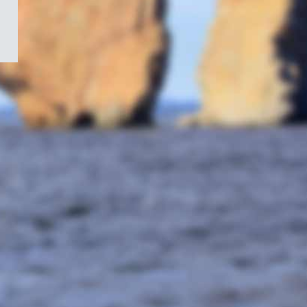
/
Symbole
du
gouvernement
du
Canada