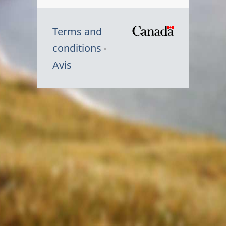
Terms and
/
conditions
Symbole
Avis
du
gouvernem
du
Canada