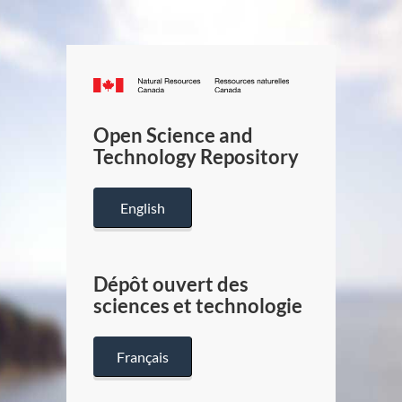
Canada.ca
/
Gouverneme
Open Science and
du
Technology Repository
Canada
English
Dépôt ouvert des
sciences et technologie
Français