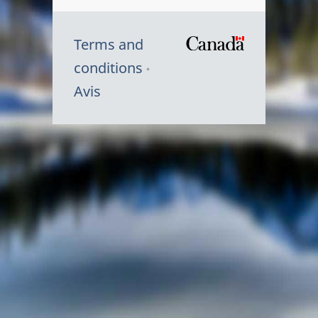
Terms and
/
conditions
Symbole
Avis
du
gouvernem
du
Canada