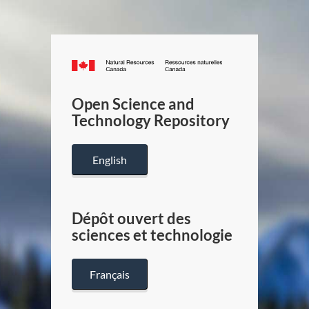
Canada.ca
/
Gouverneme
Open Science and
du
Technology Repository
Canada
English
Dépôt ouvert des
sciences et technologie
Français