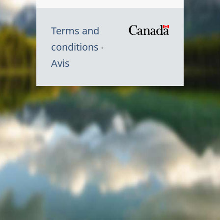
Terms and
/
conditions
Symbole
Avis
du
gouvernem
du
Canada