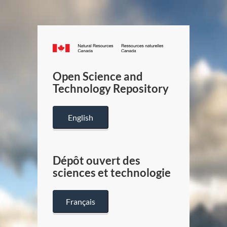
Canada.ca
/
Gouverneme
Open Science and
du
Technology Repository
Canada
English
Dépôt ouvert des
sciences et technologie
Français