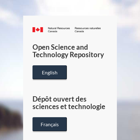
Canada.ca
/
Gouverneme
Open Science and
du
Technology Repository
Canada
English
Dépôt ouvert des
sciences et technologie
Français