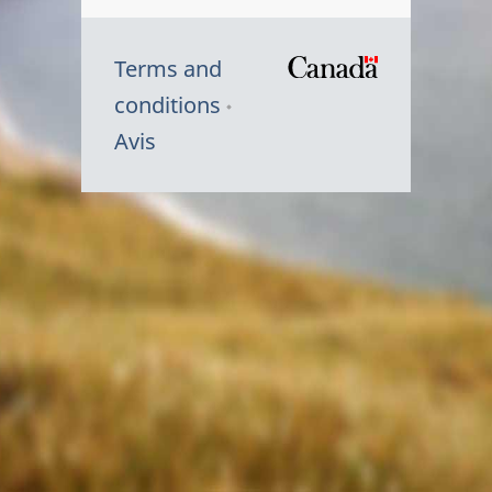
Terms and
/
conditions
Symbole
Avis
du
gouvernem
du
Canada