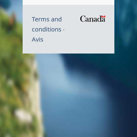
Terms and
/
conditions
Symbole
Avis
du
gouvernem
du
Canada