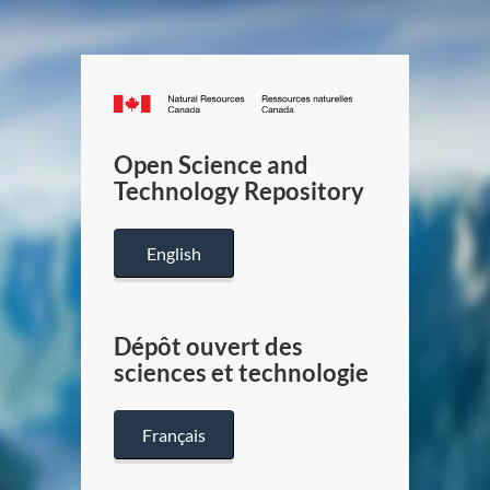
Canada.ca
/
Gouverneme
Open Science and
du
Technology Repository
Canada
English
Dépôt ouvert des
sciences et technologie
Français