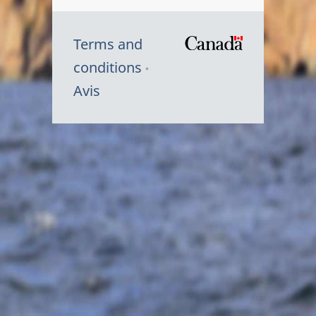
Terms and
/
conditions
Symbole
Avis
du
gouvernem
du
Canada