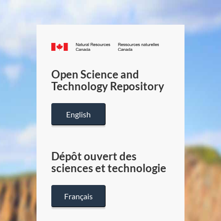
Canada.ca
/
Gouverneme
Open Science and
du
Technology Repository
Canada
English
Dépôt ouvert des
sciences et technologie
Français