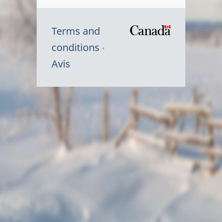
Terms and
/
conditions
Symbole
Avis
du
gouvernem
du
Canada