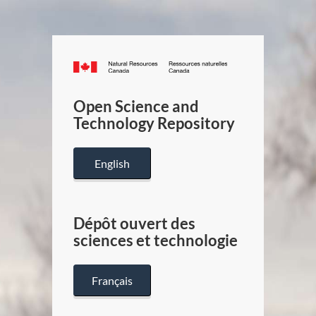
Canada.ca
/
Gouverneme
Open Science and
du
Technology Repository
Canada
English
Dépôt ouvert des
sciences et technologie
Français