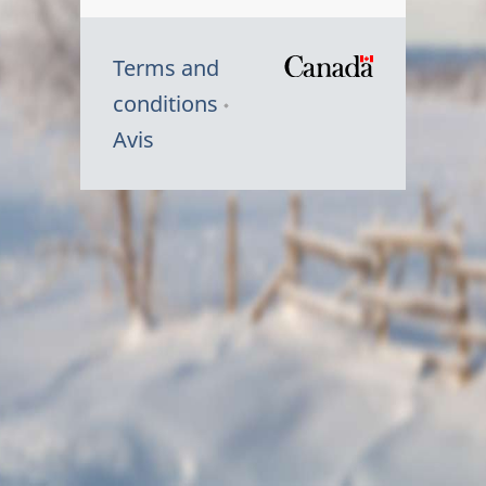
Terms and
/
conditions
Symbole
Avis
du
gouvernem
du
Canada