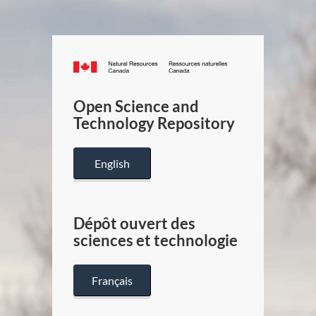
Canada.ca
/
Gouverneme
Open Science and
du
Technology Repository
Canada
English
Dépôt ouvert des
sciences et technologie
Français