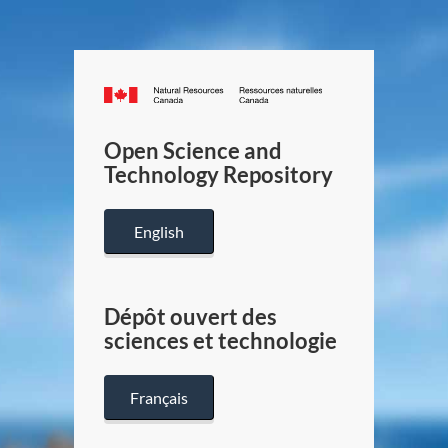
Canada.ca
/
Gouverneme
Open Science and
du
Technology Repository
Canada
English
Dépôt ouvert des
sciences et technologie
Français