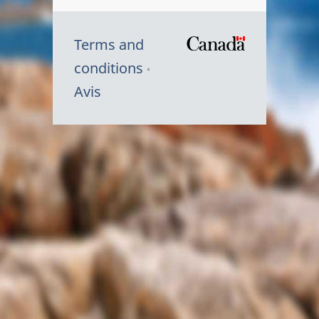
Terms and
/
conditions
Symbole
Avis
du
gouvernem
du
Canada