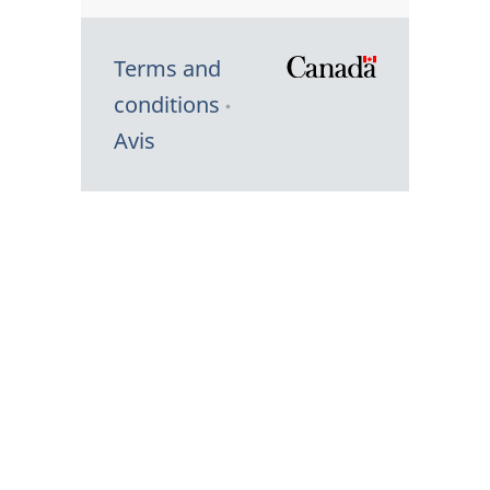
Terms and
/
conditions
Symbole
Avis
du
gouvernem
du
Canada