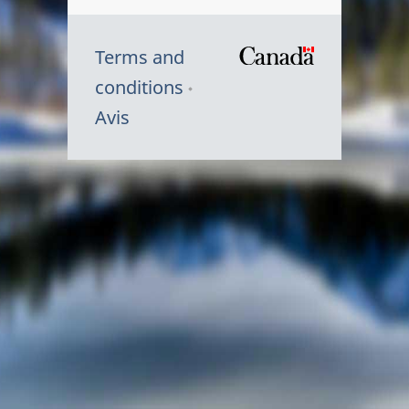
Terms and
/
conditions
Symbole
Avis
du
gouvernem
du
Canada