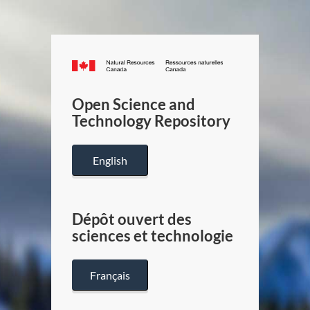
Canada.ca
/
Gouverneme
Open Science and
du
Technology Repository
Canada
English
Dépôt ouvert des
sciences et technologie
Français