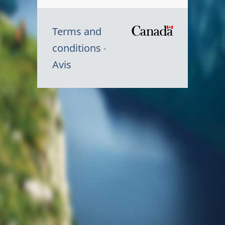
Terms and
/
conditions
Symbole
Avis
du
gouvernem
du
Canada