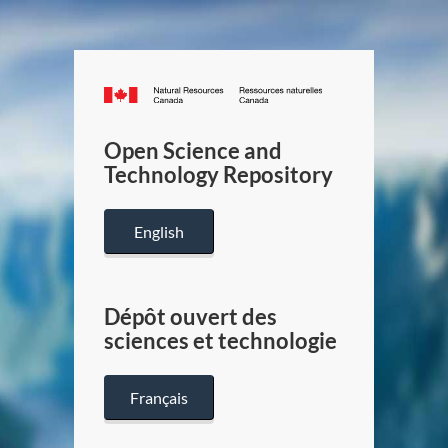
Canada.ca
/
Gouverneme
Open Science and
du
Technology Repository
Canada
English
Dépôt ouvert des
sciences et technologie
Français