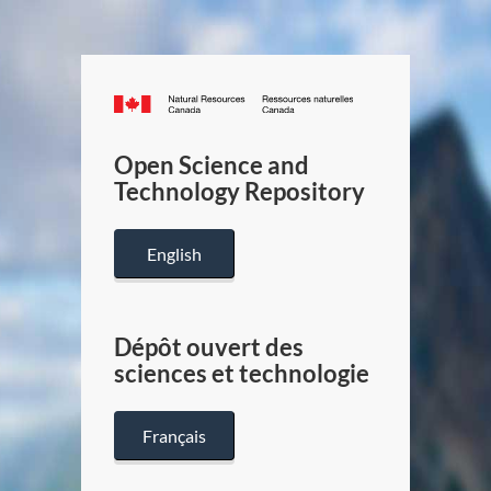
Canada.ca
/
Gouverneme
Open Science and
du
Technology Repository
Canada
English
Dépôt ouvert des
sciences et technologie
Français