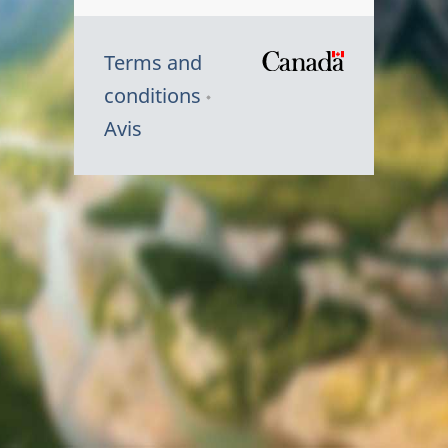
Terms and
/
conditions
Symbole
Avis
du
gouvernem
du
Canada