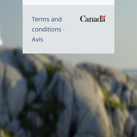
Terms and
/
conditions
Symbole
Avis
du
gouvernem
du
Canada