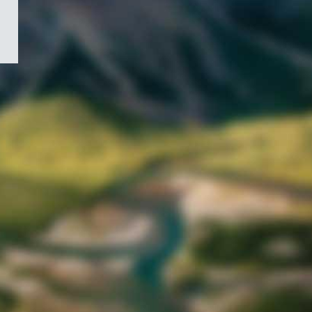
/
Symbole
du
gouvernement
du
Canada