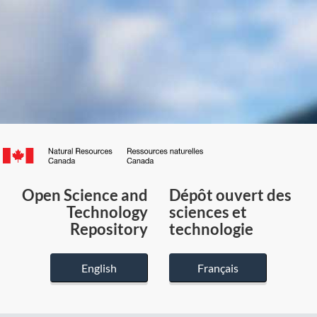
Canada.ca
/
Gouvernement
Open Science and
Dépôt ouvert des
du
Technology
sciences et
Canada
Repository
technologie
English
Français